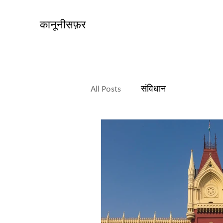
कानूनी
सफ़र
All Posts
संविधान